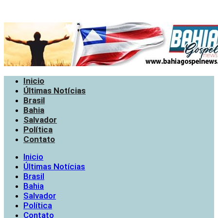
Inicio
Últimas Notícias
Brasil
Bahia
Salvador
Política
Contato
Inicio
Últimas Notícias
Brasil
Bahia
Salvador
Política
Contato