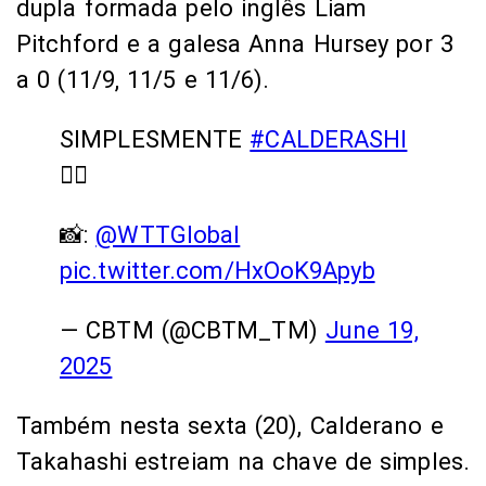
dupla formada pelo inglês Liam
Pitchford e a galesa Anna Hursey por 3
a 0 (11/9, 11/5 e 11/6).
SIMPLESMENTE
#CALDERASHI
😮‍💨
📸:
@WTTGlobal
pic.twitter.com/HxOoK9Apyb
— CBTM (@CBTM_TM)
June 19,
2025
Também nesta sexta (20), Calderano e
Takahashi estreiam na chave de simples.