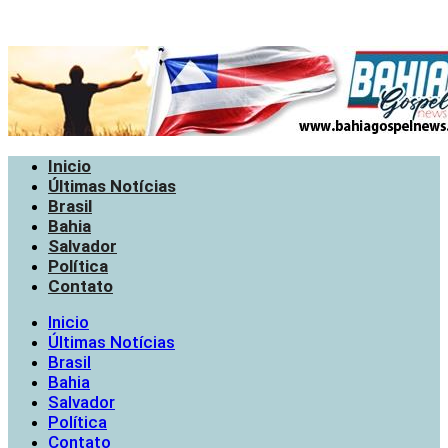
Inicio
Últimas Notícias
Brasil
Bahia
Salvador
Política
Contato
Inicio
Últimas Notícias
Brasil
Bahia
Salvador
Política
Contato