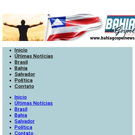
Inicio
Últimas Notícias
Brasil
Bahia
Salvador
Política
Contato
Inicio
Últimas Notícias
Brasil
Bahia
Salvador
Política
Contato