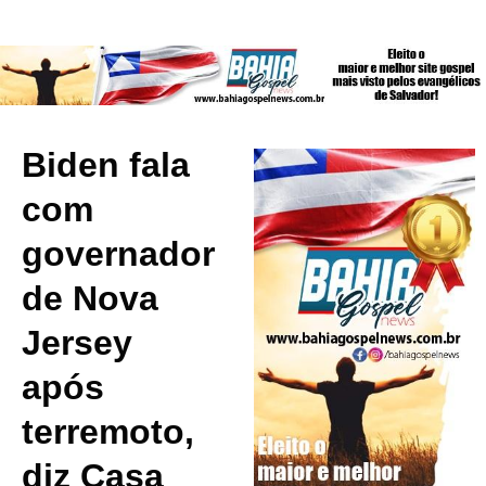
Biden fala
com
governador
de Nova
Jersey
após
terremoto,
diz Casa