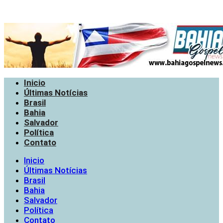
Inicio
Últimas Notícias
Brasil
Bahia
Salvador
Política
Contato
Inicio
Últimas Notícias
Brasil
Bahia
Salvador
Política
Contato