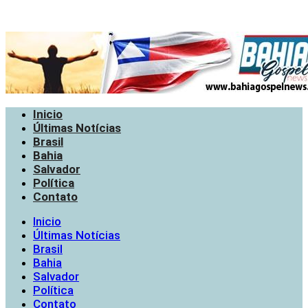
Inicio
Últimas Notícias
Brasil
Bahia
Salvador
Política
Contato
Inicio
Últimas Notícias
Brasil
Bahia
Salvador
Política
Contato