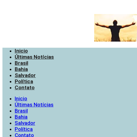
Inicio
Últimas Notícias
Brasil
Bahia
Salvador
Política
Contato
Inicio
Últimas Notícias
Brasil
Bahia
Salvador
Política
Contato