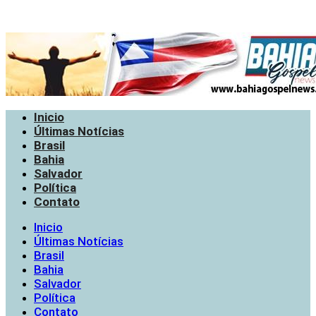
Inicio
Últimas Notícias
Brasil
Bahia
Salvador
Política
Contato
Inicio
Últimas Notícias
Brasil
Bahia
Salvador
Política
Contato