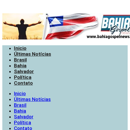
Inicio
Últimas Notícias
Brasil
Bahia
Salvador
Política
Contato
Inicio
Últimas Notícias
Brasil
Bahia
Salvador
Política
Contato