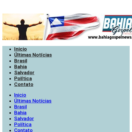
Inicio
Últimas Notícias
Brasil
Bahia
Salvador
Política
Contato
Inicio
Últimas Notícias
Brasil
Bahia
Salvador
Política
Contato