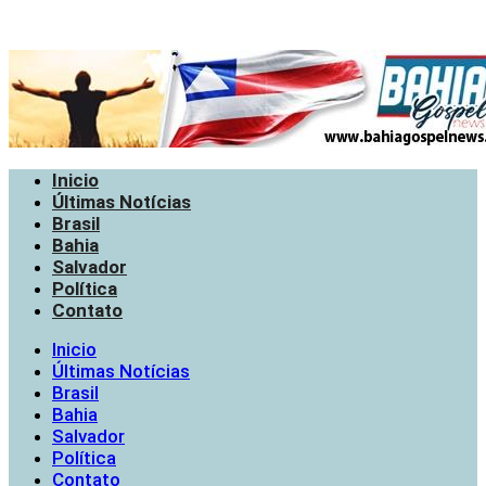
Inicio
Últimas Notícias
Brasil
Bahia
Salvador
Política
Contato
Inicio
Últimas Notícias
Brasil
Bahia
Salvador
Política
Contato