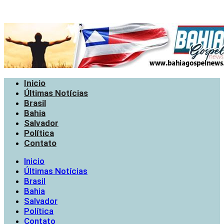
Inicio
Últimas Notícias
Brasil
Bahia
Salvador
Política
Contato
Inicio
Últimas Notícias
Brasil
Bahia
Salvador
Política
Contato