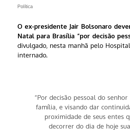
Política
O ex-presidente Jair Bolsonaro dever
Natal para Brasília “por decisão pes
divulgado, nesta manhã pelo Hospital
internado.
“Por‬‭ decisão‬‭ pessoal‬‭ do‬‭ senhor‬
família,‬‭ e‬‭ visando‬‭ dar‬‭ continuid
proximidade‬ de‬‭ seus‬‭ entes‬‭ qu
decorrer‬‭ do‬‭ dia‬‭ de‬‭ hoje‬