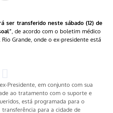
á ser transferido neste sábado (12) de
soal”
, de acordo com o boletim médico
 Rio Grande, onde o ex-presidente está
‭ ex-Presidente,‬‭ em‬‭ conjunto‬‭ com‬‭ sua‬
ade‬‭ ao‬‭ tratamento‬‭ com‬‭ o‬‭ suporte‬‭ e‬‭
eridos,‬‭ está‬‭ programada‬‭ para‬‭ o‬‭
‭ sua‬ transferência para a cidade de