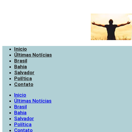
Inicio
Últimas Notícias
Brasil
Bahia
Salvador
Política
Contato
Inicio
Últimas Notícias
Brasil
Bahia
Salvador
Política
Contato