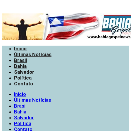
Inicio
Últimas Notícias
Brasil
Bahia
Salvador
Política
Contato
Inicio
Últimas Notícias
Brasil
Bahia
Salvador
Política
Contato