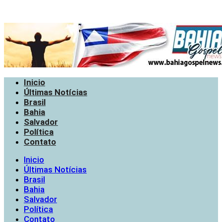
Inicio
Últimas Notícias
Brasil
Bahia
Salvador
Política
Contato
Inicio
Últimas Notícias
Brasil
Bahia
Salvador
Política
Contato