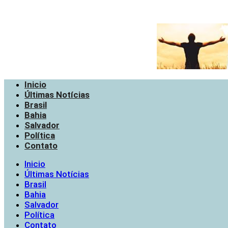
Inicio
Últimas Notícias
Brasil
Bahia
Salvador
Política
Contato
Inicio
Últimas Notícias
Brasil
Bahia
Salvador
Política
Contato