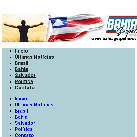
Inicio
Últimas Notícias
Brasil
Bahia
Salvador
Política
Contato
Inicio
Últimas Notícias
Brasil
Bahia
Salvador
Política
Contato